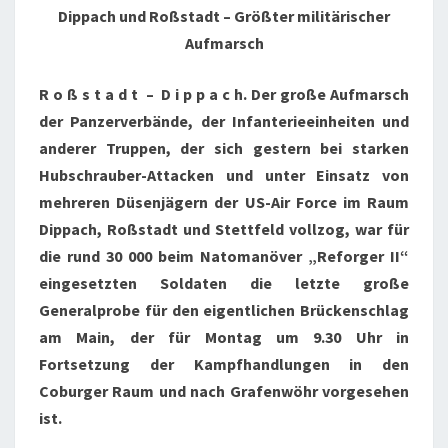
Dippach und Roßstadt – Größter militärischer
Aufmarsch
R o ß s t a d t – D i p p a c h. Der große Aufmarsch
der Panzerverbände, der Infanterieeinheiten und
anderer Truppen, der sich gestern bei starken
Hubschrauber-Attacken und unter Einsatz von
mehreren Düsenjägern der US-Air Force im Raum
Dippach, Roßstadt und Stettfeld vollzog, war für
die rund 30 000 beim Natomanöver „Reforger II“
eingesetzten Soldaten die letzte große
Generalprobe für den eigentlichen Brückenschlag
am Main, der für Montag um 9.30 Uhr in
Fortsetzung der Kampfhandlungen in den
Coburger Raum und nach Grafenwöhr vorgesehen
ist.