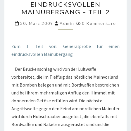
EINDRUCKSVOLLEN
EINEN
MAINÜBERGANG – TEIL 2
EINDRUCKSVOLLEN
MAINÜBERGANG
Kommentare
30. März 2009
Admin
0 Kommentare
–
TEIL
2
Zum 1. Teil von: Generalprobe für einen
eindrucksvollen Mainübergang
Der Brückenschlag wird von der Luftwaffe
vorbereitet, die im Tiefflug das nördliche Mainvorland
mit Bomben belegen und mit Bordwaffen bestreichen
und bei ihrem mehrmaligen Anflug den Himmel mit
donnernden Getöse erfüllen wird. Die nächste
Angriffswelle gegen den Feind am nördlichen Mainufer
wird durch Hubschrauber ausgelöst, die ebenfalls mit
Bordwaffen und Raketen ausgerüstet sind und die