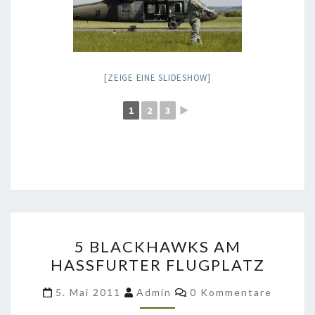
[ZEIGE EINE SLIDESHOW]
1
2
3
►
5
5 BLACKHAWKS AM
BLACKHAWKS
HASSFURTER FLUGPLATZ
AM
HASSFURTER
Kommentare
5. Mai 2011
Admin
0 Kommentare
FLUGPLATZ