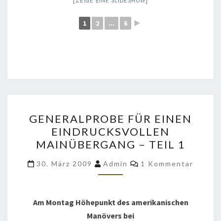
[ZEIGE EINE SLIDESHOW]
1
2
...
6
►
GENERALPROBE
GENERALPROBE FÜR EINEN
FÜR
EINDRUCKSVOLLEN
EINEN
MAINÜBERGANG – TEIL 1
EINDRUCKSVOLLEN
MAINÜBERGANG
Kommentare
30. März 2009
Admin
1 Kommentar
–
TEIL
1
Am Montag Höhepunkt des amerikanischen
Manövers bei