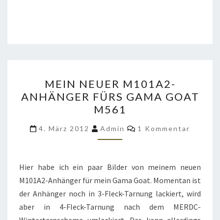
MEIN
MEIN NEUER M101A2-
NEUER
ANHÄNGER FÜRS GAMA GOAT
M101A2-
M561
ANHÄNGER
FÜRS
Kommentare
4. März 2012
Admin
1 Kommentar
GAMA
GOAT
M561
Hier habe ich ein paar Bilder von meinem neuen
M101A2-Anhänger für mein Gama Goat. Momentan ist
der Anhänger noch in 3-Fleck-Tarnung lackiert, wird
aber in 4-Fleck-Tarnung nach dem MERDC-