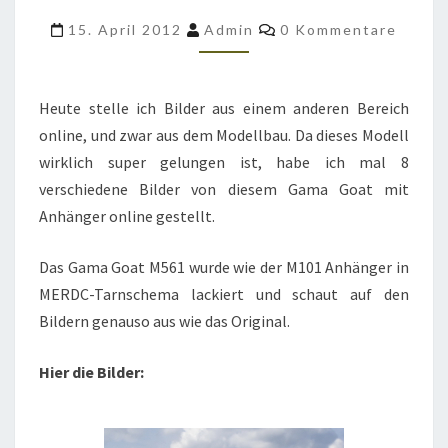
M101
Kommentare
15. April 2012
Admin
0 Kommentare
ANHÄNGER
ALS
MODELL
Heute stelle ich Bilder aus einem anderen Bereich
VON
online, und zwar aus dem Modellbau. Da dieses Modell
RALF
wirklich super gelungen ist, habe ich mal 8
ROST
verschiedene Bilder von diesem Gama Goat mit
Anhänger online gestellt.
Das Gama Goat M561 wurde wie der M101 Anhänger in
MERDC-Tarnschema lackiert und schaut auf den
Bildern genauso aus wie das Original.
Hier die Bilder: