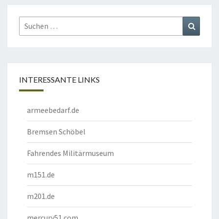
Suchen
Suchen
nach:
INTERESSANTE LINKS
armeebedarf.de
Bremsen Schöbel
Fahrendes Militärmuseum
m151.de
m201.de
mercury51.com