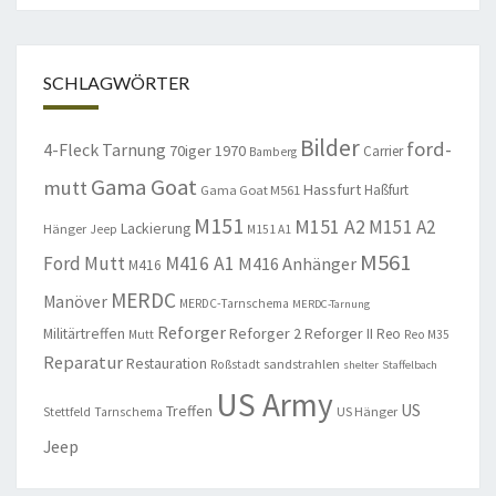
SCHLAGWÖRTER
Bilder
ford-
4-Fleck Tarnung
70iger
1970
Carrier
Bamberg
Gama Goat
mutt
Hassfurt
Haßfurt
Gama Goat M561
M151
M151 A2
M151 A2
Lackierung
Hänger
Jeep
M151 A1
M561
Ford Mutt
M416 A1
M416 Anhänger
M416
MERDC
Manöver
MERDC-Tarnschema
MERDC-Tarnung
Reforger
Militärtreffen
Reforger 2
Reforger II
Reo
Mutt
Reo M35
Reparatur
Restauration
sandstrahlen
Roßstadt
shelter
Staffelbach
US Army
US
Treffen
US Hänger
Stettfeld
Tarnschema
Jeep