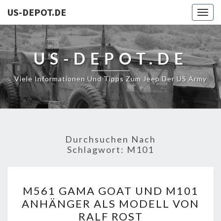
US-DEPOT.DE
Togg
navig
US-DEPOT.DE
Viele Informationen Und Tipps Zum Jeep Der US Army
Durchsuchen Nach
Schlagwort:
M101
M561
M561 GAMA GOAT UND M101
GAMA
ANHÄNGER ALS MODELL VON
GOAT
RALF ROST
UND