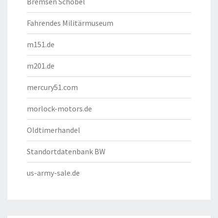
Bremsen Schöbel
Fahrendes Militärmuseum
m151.de
m201.de
mercury51.com
morlock-motors.de
Oldtimerhandel
Standortdatenbank BW
us-army-sale.de