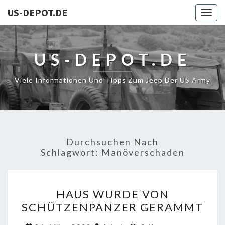
US-DEPOT.DE
Togg
navig
US-DEPOT.DE
Viele Informationen Und Tipps Zum Jeep Der US Army
Durchsuchen Nach
Schlagwort:
Manöverschaden
HAUS
HAUS WURDE VON
WURDE
SCHÜTZENPANZER GERAMMT
VON
SCHÜTZENPANZER
Kommentare