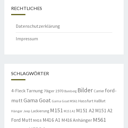
RECHTLICHES
Datenschutzerklärung
Impressum
SCHLAGWÖRTER
Bilder
ford-
4-Fleck Tarnung
70iger
1970
Carrier
Bamberg
Gama Goat
mutt
Hassfurt
Haßfurt
Gama Goat M561
M151
M151 A2
M151 A2
Lackierung
Hänger
Jeep
M151 A1
M561
Ford Mutt
M416 A1
M416 Anhänger
M416