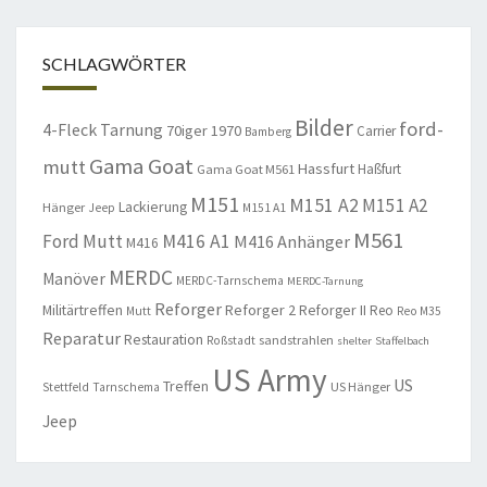
SCHLAGWÖRTER
Bilder
ford-
4-Fleck Tarnung
70iger
1970
Carrier
Bamberg
Gama Goat
mutt
Hassfurt
Haßfurt
Gama Goat M561
M151
M151 A2
M151 A2
Lackierung
Hänger
Jeep
M151 A1
M561
Ford Mutt
M416 A1
M416 Anhänger
M416
MERDC
Manöver
MERDC-Tarnschema
MERDC-Tarnung
Reforger
Militärtreffen
Reforger 2
Reforger II
Reo
Mutt
Reo M35
Reparatur
Restauration
sandstrahlen
Roßstadt
shelter
Staffelbach
US Army
US
Treffen
US Hänger
Stettfeld
Tarnschema
Jeep