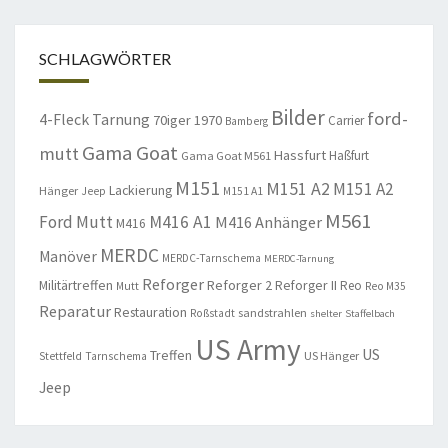
SCHLAGWÖRTER
Bilder
ford-
4-Fleck Tarnung
70iger
1970
Carrier
Bamberg
Gama Goat
mutt
Hassfurt
Haßfurt
Gama Goat M561
M151
M151 A2
M151 A2
Lackierung
Hänger
Jeep
M151 A1
M561
Ford Mutt
M416 A1
M416 Anhänger
M416
MERDC
Manöver
MERDC-Tarnschema
MERDC-Tarnung
Reforger
Militärtreffen
Reforger 2
Reforger II
Reo
Mutt
Reo M35
Reparatur
Restauration
sandstrahlen
Roßstadt
shelter
Staffelbach
US Army
US
Treffen
US Hänger
Stettfeld
Tarnschema
Jeep