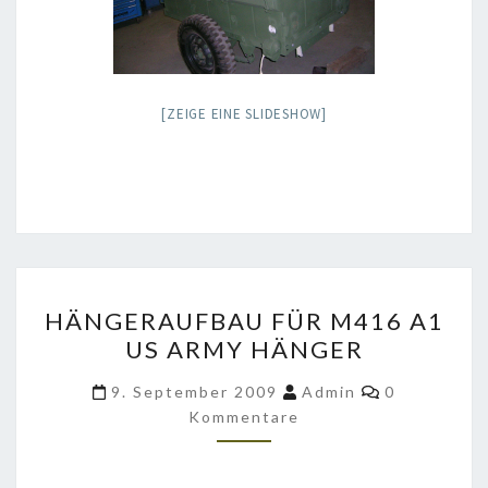
[ZEIGE EINE SLIDESHOW]
HÄNGERAUFBAU
HÄNGERAUFBAU FÜR M416 A1
FÜR
US ARMY HÄNGER
M416
A1
Kommentar
9. September 2009
Admin
0
US
Kommentare
ARMY
HÄNGER