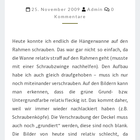
A1
Kommentar
25. November 2009
Admin
0
US
Kommentare
ARMY
ANHÄNGER
Heute konnte ich endlich die Hängerwanne auf den
IM
Rahmen schrauben. Das war gar nicht so einfach, da
MOMENT
die Wanne relativ straff auf den Rahmen geht (musste
AUS
mit einer Schraubzwinge nachhelfen). Den Aufbau
habe ich auch gleich draufgehoben – muss ich nur
noch miteinander verschrauben. Auf den Bildern kann
man erkennen, dass die grüne Grund- bzw.
Untergrundfarbe relativ fleckig ist. Das kommt daher,
weil wir immer wieder nachlackiert haben (z.B.
Schraubenköpfe). Die Verschraubung der Deckel muss
auch noch „grundiert“ werden, diese sind noch blank.
Die Bilder von heute sind relativ schlecht, da