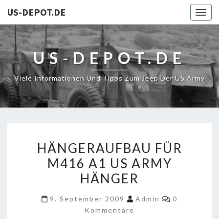
US-DEPOT.DE
Togg
navig
US-DEPOT.DE
Viele Informationen Und Tipps Zum Jeep Der US Army
HÄNGERAUFBAU
HÄNGERAUFBAU FÜR
FÜR
M416 A1 US ARMY
M416
HÄNGER
A1
US
Kommentar
9. September 2009
Admin
0
ARMY
Kommentare
HÄNGER