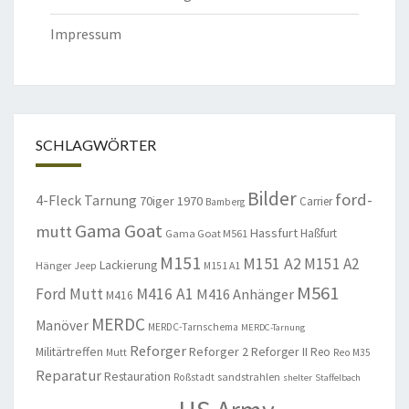
Impressum
SCHLAGWÖRTER
Bilder
ford-
4-Fleck Tarnung
70iger
1970
Carrier
Bamberg
Gama Goat
mutt
Hassfurt
Haßfurt
Gama Goat M561
M151
M151 A2
M151 A2
Lackierung
Hänger
Jeep
M151 A1
M561
Ford Mutt
M416 A1
M416 Anhänger
M416
MERDC
Manöver
MERDC-Tarnschema
MERDC-Tarnung
Reforger
Militärtreffen
Reforger 2
Reforger II
Reo
Mutt
Reo M35
Reparatur
Restauration
sandstrahlen
Roßstadt
shelter
Staffelbach