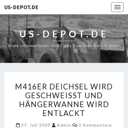
US-DEPOT.DE
Togg
navig
US-DEPOT.DE
Viele Informationen Und Tipps Zum Jeep Der US Army
M416ER
M416ER DEICHSEL WIRD
DEICHSEL
GESCHWEISST UND H
WIRD
ÄNGERWANNE WIRD E
GESCHWEISST U
ND H
NTLACKT
ÄNGERWANNE W
Kommentare
27. Juli 2009
Admin
0 Kommentare
IRD E