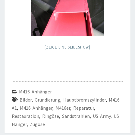
[ZEIGE EINE SLIDESHOW]
M416 Anhänger
Bilder
,
Grundierung
,
Hauptbremszylinder
,
M416
A1
,
M416 Anhänger
,
M416er
,
Reparatur
,
Restauration
,
Ringöse
,
Sandstrahlen
,
US Army
,
US
Hänger
,
Zugöse