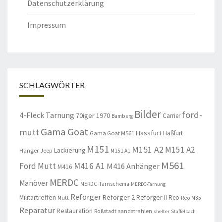
Datenschutzerklärung
Impressum
SCHLAGWÖRTER
Bilder
ford-
4-Fleck Tarnung
70iger
1970
Carrier
Bamberg
Gama Goat
mutt
Hassfurt
Haßfurt
Gama Goat M561
M151
M151 A2
M151 A2
Lackierung
Hänger
Jeep
M151 A1
M561
Ford Mutt
M416 A1
M416 Anhänger
M416
MERDC
Manöver
MERDC-Tarnschema
MERDC-Tarnung
Reforger
Militärtreffen
Reforger 2
Reforger II
Reo
Mutt
Reo M35
Reparatur
Restauration
sandstrahlen
Roßstadt
shelter
Staffelbach