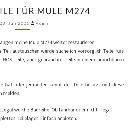
SUCHE
ILE FÜR MULE M274
TEILE
FÜR
28. Juli 2021
Admin
MULE
M274
fangen meine Mule M274 weiter restaurieren.
e Teil austauschen werde suche ich vorsorglich Teile fürs
h NOS-Teile, aber gebrauchte Teile in einem brauchbaren
le hat oder jemanden kennt der Teile besitzt und diese
ch melden.
 egal welche Baureihe. Ob fahrbar oder nicht – egal.
lettes Teilelager. Einfach anbieten.