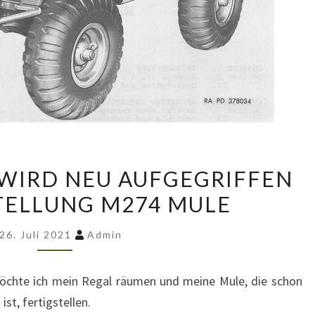
ALTES
 WIRD NEU AUFGEGRIFFEN
PROJEKT
STELLUNG M274 MULE
WIRD
NEU
26. Juli 2021
Admin
AUFGEGRIFFEN
–
möchte ich mein Regal räumen und meine Mule, die schon
FERTIGSTELLUNG
st, fertigstellen.
M274