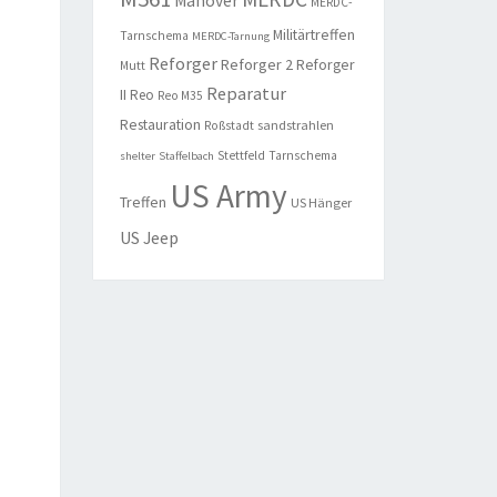
Manöver
MERDC-
Militärtreffen
Tarnschema
MERDC-Tarnung
Reforger
Reforger 2
Reforger
Mutt
Reparatur
II
Reo
Reo M35
Restauration
sandstrahlen
Roßstadt
Stettfeld
Tarnschema
shelter
Staffelbach
US Army
Treffen
US Hänger
US Jeep