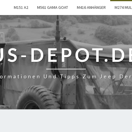
M151 A2
M561 GAMA GOAT
M416 ANHÄNGER
M274 MUL
US-DEPOT.D
formationen Und Tipps Zum Jeep De