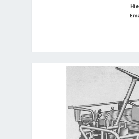
Hie
Ema