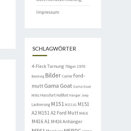
Impressum
SCHLAGWÖRTER
4-Fleck Tarnung
70iger
1970
Bilder
ford-
Carrier
Bamberg
Gama Goat
mutt
Gama Goat
Hassfurt
Haßfurt
M561
Hänger
Jeep
M151
M151
Lackierung
M151 A1
A2
M151 A2 Ford Mutt
M416
M416 A1
M416 Anhänger
M561
MERDC