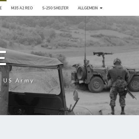
E
M35 A2 REO
S-250 SHELTER
ALLGEMEIN
E
r US Army