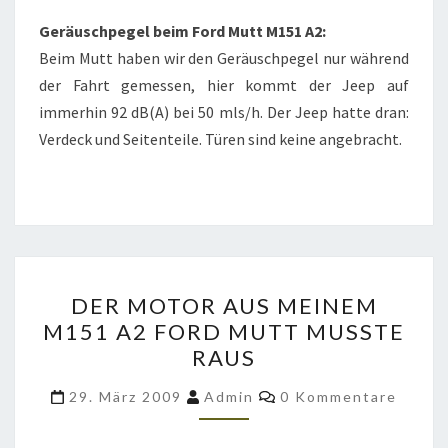
Geräuschpegel beim Ford Mutt M151 A2:
Beim Mutt haben wir den Geräuschpegel nur während
der Fahrt gemessen, hier kommt der Jeep auf
immerhin 92 dB(A) bei 50 mls/h. Der Jeep hatte dran:
Verdeck und Seitenteile. Türen sind keine angebracht.
DER
DER MOTOR AUS MEINEM
MOTOR
M151 A2 FORD MUTT MUSSTE
AUS
RAUS
MEINEM
M151
Kommentare
29. März 2009
Admin
0 Kommentare
A2
FORD