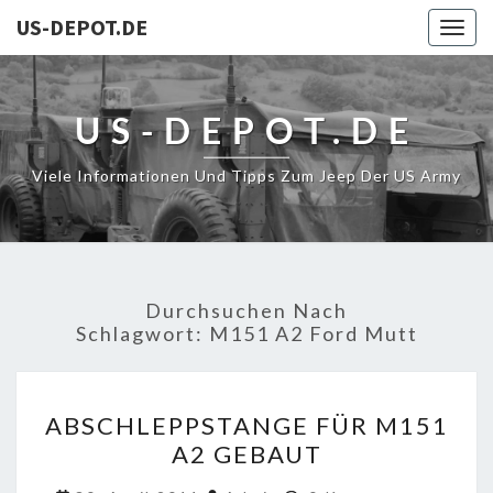
US-DEPOT.DE
Togg
navig
US-DEPOT.DE
Viele Informationen Und Tipps Zum Jeep Der US Army
Durchsuchen Nach
Schlagwort:
M151 A2 Ford Mutt
ABSCHLEPPSTANGE
ABSCHLEPPSTANGE FÜR M151
FÜR
A2 GEBAUT
M151
A2
Kommentare