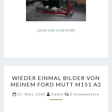
[ZEIGE EINE SLIDESHOW]
WIEDER
WIEDER EINMAL BILDER VON
EINMAL
MEINEM FORD MUTT M151 A2
BILDER
VON
Kommentare
21. März 2009
Admin
0 Kommentare
MEINEM
FORD