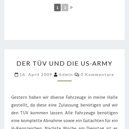
1
2
►
DER
DER TÜV UND DIE US-ARMY
TÜV
UND
Kommentare
16. April 2009
Admin
0 Kommentare
DIE
US-
ARMY
Gestern haben wir diverse Fahrzeuge in meine Halle
gestellt, da diese eine Zulassung benötigen und wir
den TÜV kommen lassen. Alle Fahrzeuge benötigen
eine komplette Abnahme sowie ein Gutachten für ein
H-Kennzeichen. Nächste Woche am Dienstag ist es