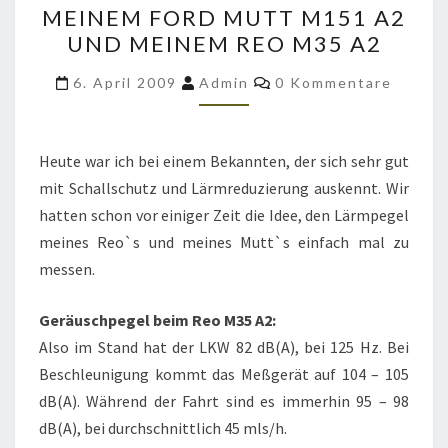
MEINEM FORD MUTT M151 A2
MEINEM
UND MEINEM REO M35 A2
FORD
MUTT
Kommentare
6. April 2009
Admin
0 Kommentare
M151
A2
UND
Heute war ich bei einem Bekannten, der sich sehr gut
MEINEM
mit Schallschutz und Lärmreduzierung auskennt. Wir
REO
hatten schon vor einiger Zeit die Idee, den Lärmpegel
M35
meines Reo`s und meines Mutt`s einfach mal zu
A2
messen.
Geräuschpegel beim Reo M35 A2:
Also im Stand hat der LKW 82 dB(A), bei 125 Hz. Bei
Beschleunigung kommt das Meßgerät auf 104 – 105
dB(A). Während der Fahrt sind es immerhin 95 – 98
dB(A), bei durchschnittlich 45 mls/h.