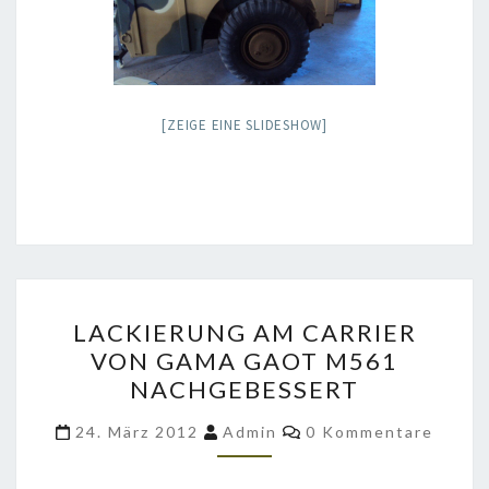
[ZEIGE EINE SLIDESHOW]
LACKIERUNG
LACKIERUNG AM CARRIER
AM
VON GAMA GAOT M561
CARRIER
NACHGEBESSERT
VON
GAMA
Kommentare
24. März 2012
Admin
0 Kommentare
GAOT
M561