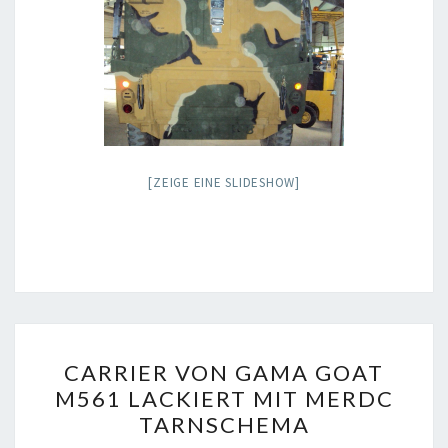
[ZEIGE EINE SLIDESHOW]
CARRIER
CARRIER VON GAMA GOAT
VON
M561 LACKIERT MIT MERDC
GAMA
TARNSCHEMA
GOAT