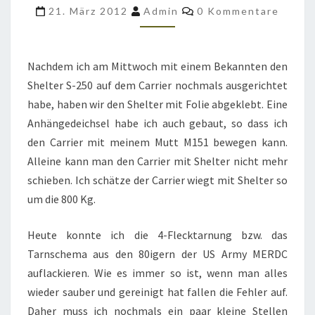
M561
Kommentare
21. März 2012
Admin
0 Kommentare
LACKIERT
MIT
MERDC
Nachdem ich am Mittwoch mit einem Bekannten den
TARNSCHEMA
Shelter S-250 auf dem Carrier nochmals ausgerichtet
habe, haben wir den Shelter mit Folie abgeklebt. Eine
Anhängedeichsel habe ich auch gebaut, so dass ich
den Carrier mit meinem Mutt M151 bewegen kann.
Alleine kann man den Carrier mit Shelter nicht mehr
schieben. Ich schätze der Carrier wiegt mit Shelter so
um die 800 Kg.
Heute konnte ich die 4-Flecktarnung bzw. das
Tarnschema aus den 80igern der US Army MERDC
auflackieren. Wie es immer so ist, wenn man alles
wieder sauber und gereinigt hat fallen die Fehler auf.
Daher muss ich nochmals ein paar kleine Stellen