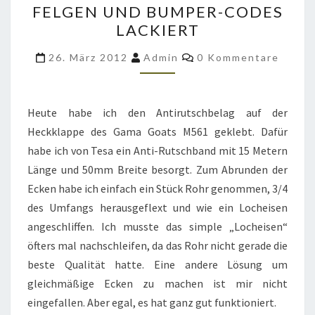
FELGEN UND BUMPER-CODES
GAMA
LACKIERT
GOAT
Kommentare
M561
26. März 2012
Admin
0 Kommentare
GEKLEBT
–
Heute habe ich den Antirutschbelag auf der
FELGEN
Heckklappe des Gama Goats M561 geklebt. Dafür
UND
habe ich von Tesa ein Anti-Rutschband mit 15 Metern
BUMPER-
Länge und 50mm Breite besorgt. Zum Abrunden der
CODES
Ecken habe ich einfach ein Stück Rohr genommen, 3/4
LACKIERT
des Umfangs herausgeflext und wie ein Locheisen
angeschliffen. Ich musste das simple „Locheisen“
öfters mal nachschleifen, da das Rohr nicht gerade die
beste Qualität hatte. Eine andere Lösung um
gleichmäßige Ecken zu machen ist mir nicht
eingefallen. Aber egal, es hat ganz gut funktioniert.