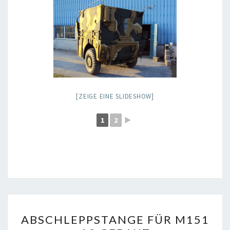
[ZEIGE EINE SLIDESHOW]
1
2
►
ABSCHLEPPSTANGE
ABSCHLEPPSTANGE FÜR M151
FÜR