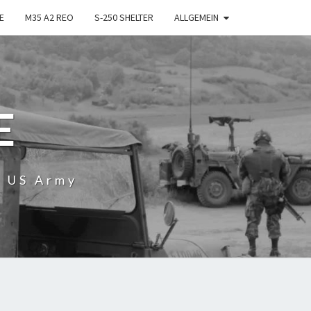
E
M35 A2 REO
S-250 SHELTER
ALLGEMEIN
E
r US Army