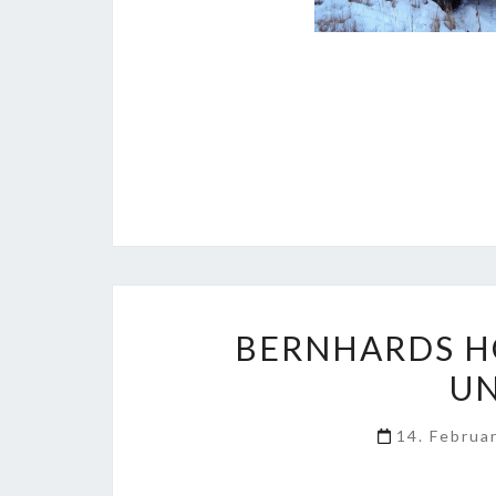
BERNHARDS H
U
14. Februa