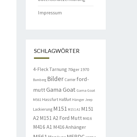
Impressum
SCHLAGWÖRTER
4-Fleck Tarnung
70iger
1970
Bilder
ford-
Carrier
Bamberg
Gama Goat
mutt
Gama Goat
Hassfurt
Haßfurt
M561
Hänger
Jeep
M151
M151
Lackierung
M151 A1
A2
M151 A2 Ford Mutt
M416
M416 A1
M416 Anhänger
M561
MERDC