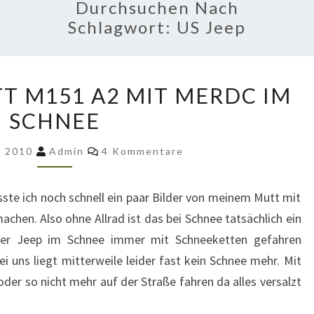
Durchsuchen Nach
Schlagwort:
US Jeep
MEIN
T M151 A2 MIT MERDC IM
FORD
SCHNEE
MUTT
M151
Kommentare
r 2010
Admin
4 Kommentare
A2
MIT
te ich noch schnell ein paar Bilder von meinem Mutt mit
MERDC
en. Also ohne Allrad ist das bei Schnee tatsächlich ein
IM
er Jeep im Schnee immer mit Schneeketten gefahren
SCHNEE
 uns liegt mitterweile leider fast kein Schnee mehr. Mit
r so nicht mehr auf der Straße fahren da alles versalzt