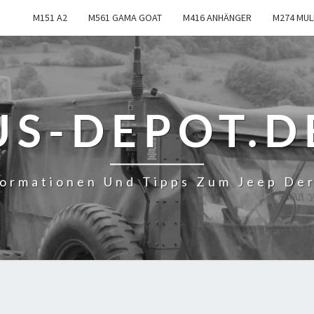
M151 A2
M561 GAMA GOAT
M416 ANHÄNGER
M274 MUL
US-DEPOT.D
formationen Und Tipps Zum Jeep De