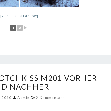
[ZEIGE EINE SLIDESHOW]
1
2
►
BERNHARDS
OTCHKISS M201 VORHER
HOTCHKISS
ND NACHHER
M201
VORHER
Kommentare
r 2010
Admin
2 Kommentare
UND
NACHHER