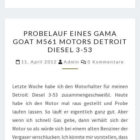
PROBELAUF
PROBELAUF EINES GAMA
EINES
GOAT M561 MOTORS DETROIT
GAMA
DIESEL 3-53
GOAT
M561
Kommentare
11. April 2012
Admin
0 Kommentare
MOTORS
DETROIT
DIESEL
Letzte Woche habe ich den Motorhalter für meinen
3-
Detroit Diesel 3-53 zusammengeschweißt. Heute
53
habe ich den Motor mal raus gestellt und Probe
laufen lassen. So läuft er eigentlich ganz gut. Aber
wenn ich schnell Gas gebe, dann verhält sich der
Motor so als würde sich bei einem alten Benziner der
Vergaser verschlucken. Ich könnte mir vorstellen, dass