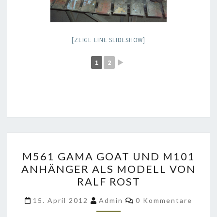
[ZEIGE EINE SLIDESHOW]
1
2
►
M561
M561 GAMA GOAT UND M101
GAMA
ANHÄNGER ALS MODELL VON
GOAT
RALF ROST
UND
M101
Kommentare
15. April 2012
Admin
0 Kommentare
ANHÄNGER