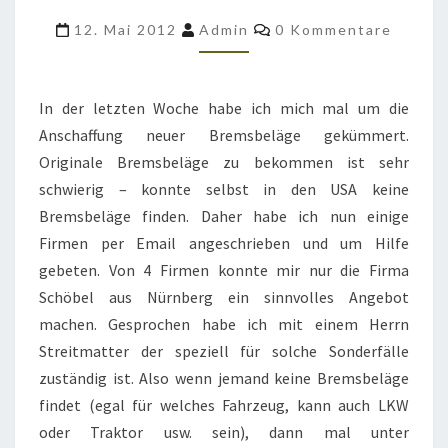
M561
Kommentare
12. Mai 2012
Admin
0 Kommentare
MÜSSSEN
ERNEUERT
WERDEN
In der letzten Woche habe ich mich mal um die
Anschaffung neuer Bremsbeläge gekümmert.
Originale Bremsbeläge zu bekommen ist sehr
schwierig – konnte selbst in den USA keine
Bremsbeläge finden. Daher habe ich nun einige
Firmen per Email angeschrieben und um Hilfe
gebeten. Von 4 Firmen konnte mir nur die Firma
Schöbel aus Nürnberg ein sinnvolles Angebot
machen. Gesprochen habe ich mit einem Herrn
Streitmatter der speziell für solche Sonderfälle
zuständig ist. Also wenn jemand keine Bremsbeläge
findet (egal für welches Fahrzeug, kann auch LKW
oder Traktor usw. sein), dann mal unter