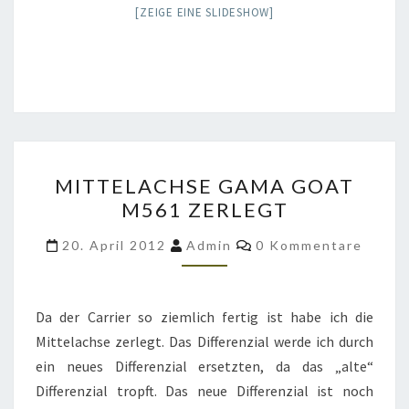
[ZEIGE EINE SLIDESHOW]
MITTELACHSE
MITTELACHSE GAMA GOAT
GAMA
M561 ZERLEGT
GOAT
M561
Kommentare
20. April 2012
Admin
0 Kommentare
ZERLEGT
Da der Carrier so ziemlich fertig ist habe ich die
Mittelachse zerlegt. Das Differenzial werde ich durch
ein neues Differenzial ersetzten, da das „alte“
Differenzial tropft. Das neue Differenzial ist noch