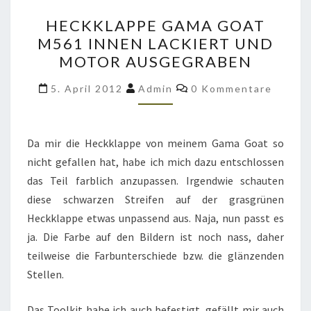
HECKKLAPPE
HECKKLAPPE GAMA GOAT
GAMA
M561 INNEN LACKIERT UND
GOAT
MOTOR AUSGEGRABEN
M561
INNEN
Kommentare
5. April 2012
Admin
0 Kommentare
LACKIERT
UND
MOTOR
Da mir die Heckklappe von meinem Gama Goat so
AUSGEGRABEN
nicht gefallen hat, habe ich mich dazu entschlossen
das Teil farblich anzupassen. Irgendwie schauten
diese schwarzen Streifen auf der grasgrünen
Heckklappe etwas unpassend aus. Naja, nun passt es
ja. Die Farbe auf den Bildern ist noch nass, daher
teilweise die Farbunterschiede bzw. die glänzenden
Stellen.
Das Toolkit habe ich auch befestigt, gefällt mir auch