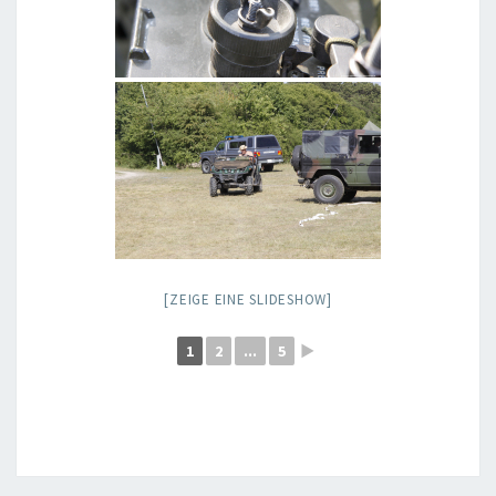
[ZEIGE EINE SLIDESHOW]
1
2
...
5
►