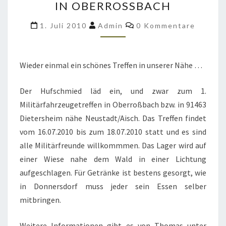
IN OBERROSSBACH
IN
OBERROSSBACH
Kommentare
1. Juli 2010
Admin
0 Kommentare
Wieder einmal ein schönes Treffen in unserer Nähe …
Der Hufschmied läd ein, und zwar zum 1.
Militärfahrzeugetreffen in Oberroßbach bzw. in 91463
Dietersheim nähe Neustadt/Aisch. Das Treffen findet
vom 16.07.2010 bis zum 18.07.2010 statt und es sind
alle Militärfreunde willkommmen. Das Lager wird auf
einer Wiese nahe dem Wald in einer Lichtung
aufgeschlagen. Für Getränke ist bestens gesorgt, wie
in Donnersdorf muss jeder sein Essen selber
mitbringen.
Weitere Informationen gibt es von Thomas unter