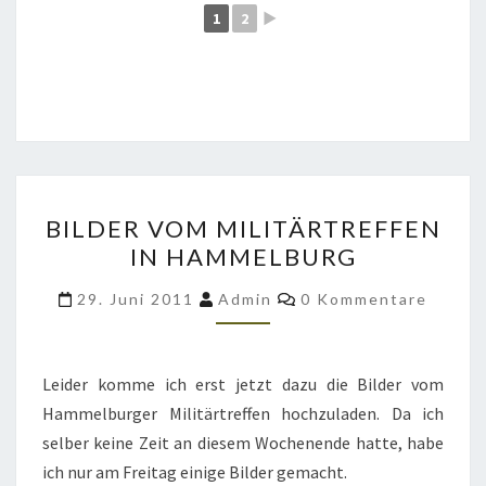
1
2
►
BILDER
BILDER VOM MILITÄRTREFFEN
VOM
IN HAMMELBURG
MILITÄRTREFFEN
IN
Kommentare
29. Juni 2011
Admin
0 Kommentare
HAMMELBURG
Leider komme ich erst jetzt dazu die Bilder vom
Hammelburger Militärtreffen hochzuladen. Da ich
selber keine Zeit an diesem Wochenende hatte, habe
ich nur am Freitag einige Bilder gemacht.