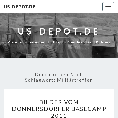
US-DEPOT.DE
Togg
navig
US-DEPOT.DE
Viele Informationen Und Tipps Zum Jeep Der US Army
Durchsuchen Nach
Schlagwort:
Militärtreffen
BILDER
BILDER VOM
VOM
DONNERSDORFER BASECAMP
DONNERSDORFER
2011
BASECAMP