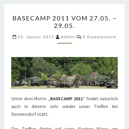
BASECAMP
BASECAMP 2011 VOM 27.05. –
2011
29.05.
VOM
27.05.
Kommentare
25. Januar 2011
Admin
0 Kommentare
–
29.05.
Unter dem Motto „
BASECAMP 2011
“ findet natürlich
auch in diesem Jahr wieder unser Treffen bei
Donnersdorf statt.
Das Treffen findet auf einer flachen Wiese am