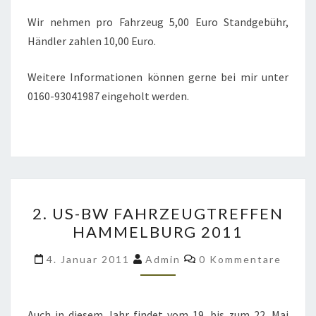
Wir nehmen pro Fahrzeug 5,00 Euro Standgebühr,
Händler zahlen 10,00 Euro.
Weitere Informationen können gerne bei mir unter
0160-93041987 eingeholt werden.
2.
2. US-BW FAHRZEUGTREFFEN
US-
HAMMELBURG 2011
BW
FAHRZEUGTREFFEN
Kommentare
4. Januar 2011
Admin
0 Kommentare
HAMMELBURG
2011
Auch in diesem Jahr findet vom 19. bis zum 22. Mai