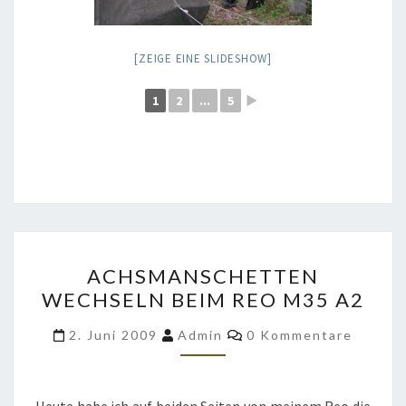
[ZEIGE EINE SLIDESHOW]
1
2
...
5
►
ACHSMANSCHETTEN
ACHSMANSCHETTEN
WECHSELN
WECHSELN BEIM REO M35 A2
BEIM
REO
Kommentare
2. Juni 2009
Admin
0 Kommentare
M35
A2