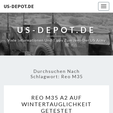
US-DEPOT.DE
Togg
navig
US-DEPOT.DE
Viele Informationen Und Tipps Zum Jeep Der US Army
Durchsuchen Nach
Schlagwort:
Reo M35
REO
REO M35 A2 AUF
M35
WINTERTAUGLICHKEIT
A2
GETESTET
AUF