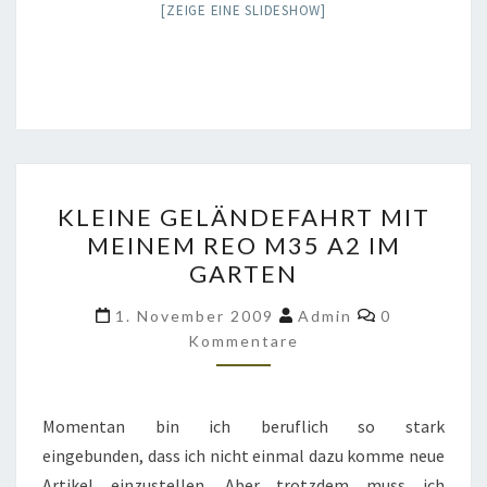
[ZEIGE EINE SLIDESHOW]
KLEINE
KLEINE GELÄNDEFAHRT MIT
GELÄNDEFAHRT
MEINEM REO M35 A2 IM
MIT
GARTEN
MEINEM
REO
Kommentare
1. November 2009
Admin
0
M35
Kommentare
A2
IM
Momentan bin ich beruflich so stark
GARTEN
eingebunden, dass ich nicht einmal dazu komme neue
Artikel einzustellen. Aber trotzdem muss ich