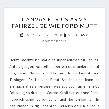
CANVAS
CANVAS FÜR US ARMY
FÜR
FAHRZEUGE WIE FORD MUTT
US
ARMY
Kommentar
25. Dezember 2009
Admin
0
FAHRZEUGE
Kommentare
WIE
FORD
Heute möchte ich mal eine super Adresse für Canvas-
MUTT
Anfertigungen vorstellen. Der ein oder andere kennt
ihn, sein Name ist Thomas Rinderknecht aus
Tübingen. Er ist von Beruf Sattler und kann so
ziemlich alles anfertigen was aus Stoff an einem US
Fahrzeug so dran ist. Canvas-Stoff hat er ohne Ende,
habe ich schon selber sehen und riechen können. Er
hat Planen in zig Varianten und auch viele Kleinteile