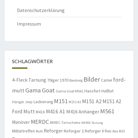
Datenschutzerklärung
Impressum
SCHLAGWÖRTER
Bilder
ford-
4-Fleck Tarnung
70iger
1970
Carrier
Bamberg
Gama Goat
mutt
Hassfurt
Haßfurt
Gama Goat M561
M151
M151 A2
M151 A2
Lackierung
Hänger
Jeep
M151 A1
M561
Ford Mutt
M416 A1
M416 Anhänger
M416
MERDC
Manöver
MERDC-Tarnschema
MERDC-Tarnung
Reforger
Militärtreffen
Reforger 2
Reforger II
Reo
Mutt
Reo M35