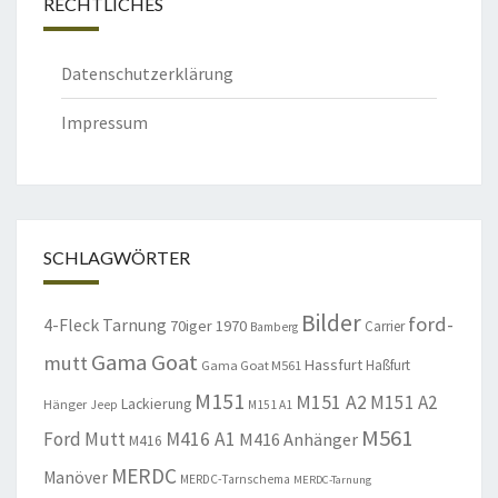
RECHTLICHES
Datenschutzerklärung
Impressum
SCHLAGWÖRTER
Bilder
ford-
4-Fleck Tarnung
70iger
1970
Carrier
Bamberg
Gama Goat
mutt
Hassfurt
Haßfurt
Gama Goat M561
M151
M151 A2
M151 A2
Lackierung
Hänger
Jeep
M151 A1
M561
Ford Mutt
M416 A1
M416 Anhänger
M416
MERDC
Manöver
MERDC-Tarnschema
MERDC-Tarnung