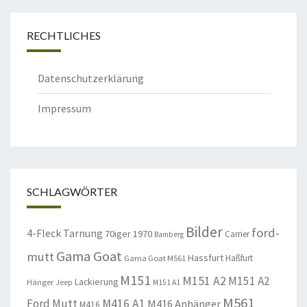
RECHTLICHES
Datenschutzerklärung
Impressum
SCHLAGWÖRTER
Bilder
ford-
4-Fleck Tarnung
70iger
1970
Carrier
Bamberg
Gama Goat
mutt
Hassfurt
Haßfurt
Gama Goat M561
M151
M151 A2
M151 A2
Lackierung
Hänger
Jeep
M151 A1
M561
Ford Mutt
M416 A1
M416 Anhänger
M416