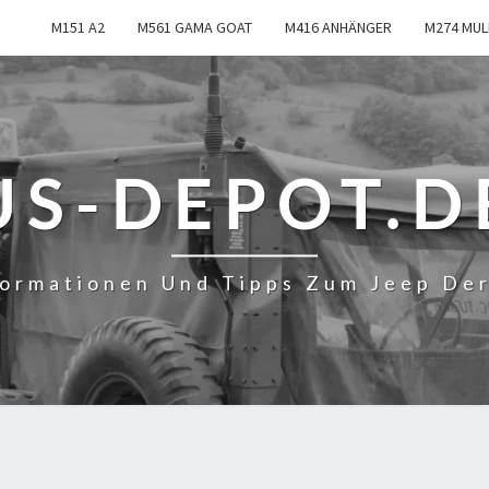
M151 A2
M561 GAMA GOAT
M416 ANHÄNGER
M274 MUL
US-DEPOT.D
formationen Und Tipps Zum Jeep De