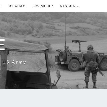
E
M35 A2 REO
S-250 SHELTER
ALLGEMEIN
E
r US Army