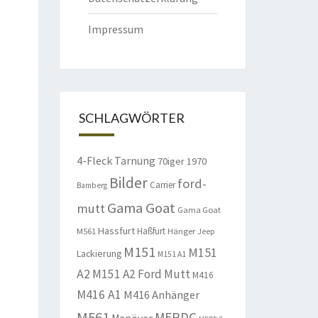
Impressum
SCHLAGWÖRTER
4-Fleck Tarnung
70iger
1970
Bilder
ford-
Carrier
Bamberg
Gama Goat
mutt
Gama Goat
Hassfurt
Haßfurt
M561
Hänger
Jeep
M151
M151
Lackierung
M151 A1
A2
M151 A2 Ford Mutt
M416
M416 A1
M416 Anhänger
M561
MERDC