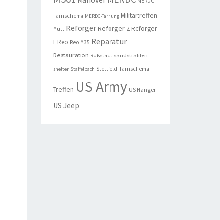
Manöver
MERDC-
Militärtreffen
Tarnschema
MERDC-Tarnung
Reforger
Reforger 2
Reforger
Mutt
Reparatur
II
Reo
Reo M35
Restauration
sandstrahlen
Roßstadt
Stettfeld
Tarnschema
shelter
Staffelbach
US Army
Treffen
US Hänger
US Jeep