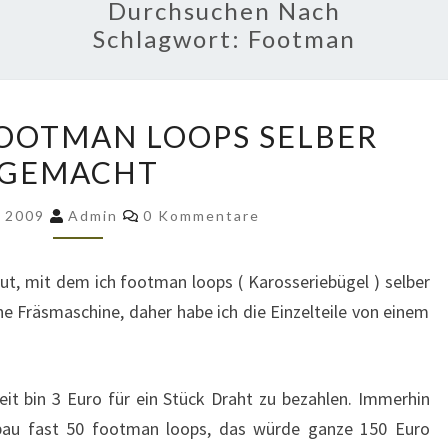
Durchsuchen Nach
Schlagwort:
Footman
SO
FOOTMAN LOOPS SELBER
GEHTS
GEMACHT
–
FOOTMAN
Kommentare
r 2009
Admin
0 Kommentare
LOOPS
SELBER
t, mit dem ich footman loops ( Karosseriebügel ) selber
GEMACHT
ne Fräsmaschine, daher habe ich die Einzelteile von einem
reit bin 3 Euro für ein Stück Draht zu bezahlen. Immerhin
bau fast 50 footman loops, das würde ganze 150 Euro