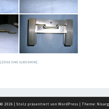
[ZEIGE EINE SLIDESHOW]
© 2026
|
Stolz präsentiert von
WordPress
|
Theme:
Nisar