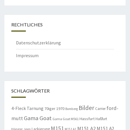
RECHTLICHES
Datenschutzerklärung
Impressum
SCHLAGWÖRTER
Bilder
ford-
4-Fleck Tarnung
70iger
1970
Carrier
Bamberg
Gama Goat
mutt
Hassfurt
Haßfurt
Gama Goat M561
M151
M151 A2
M151 A2
Lackierung
Hänger
Jeep
M151 A1