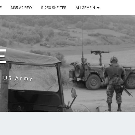
E
M35 A2 REO
S-250 SHELTER
ALLGEMEIN
E
r US Army