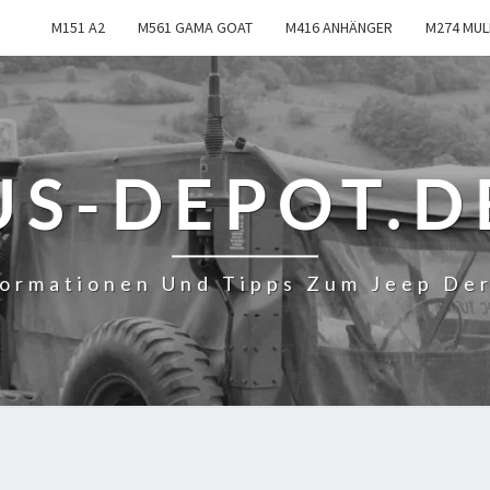
M151 A2
M561 GAMA GOAT
M416 ANHÄNGER
M274 MUL
US-DEPOT.D
formationen Und Tipps Zum Jeep De