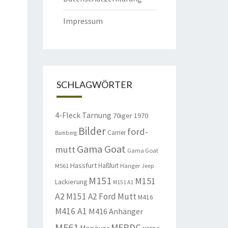
Impressum
SCHLAGWÖRTER
4-Fleck Tarnung
70iger
1970
Bilder
ford-
Carrier
Bamberg
Gama Goat
mutt
Gama Goat
Hassfurt
Haßfurt
M561
Hänger
Jeep
M151
M151
Lackierung
M151 A1
A2
M151 A2 Ford Mutt
M416
M416 A1
M416 Anhänger
M561
MERDC