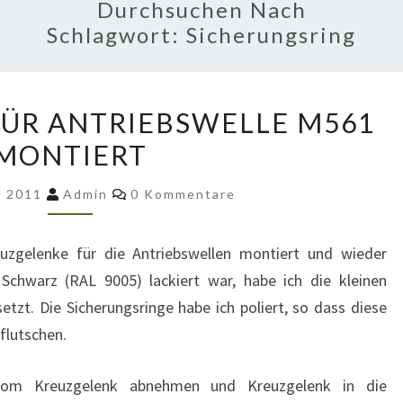
Durchsuchen Nach
Schlagwort:
Sicherungsring
KREUZGELENK
ÜR ANTRIEBSWELLE M561
FÜR
MONTIERT
ANTRIEBSWELLE
M561
Kommentare
r 2011
Admin
0 Kommentare
MONTIERT
euzgelenke für die Antriebswellen montiert und wieder
Schwarz (RAL 9005) lackiert war, habe ich die kleinen
etzt. Die Sicherungsringe habe ich poliert, so dass diese
flutschen.
 vom Kreuzgelenk abnehmen und Kreuzgelenk in die