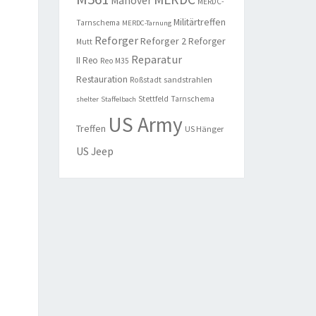
Manöver
MERDC-
Militärtreffen
Tarnschema
MERDC-Tarnung
Reforger
Reforger 2
Reforger
Mutt
Reparatur
II
Reo
Reo M35
Restauration
sandstrahlen
Roßstadt
Stettfeld
Tarnschema
shelter
Staffelbach
US Army
Treffen
US Hänger
US Jeep