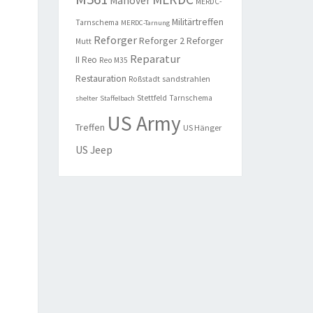
Manöver
MERDC-
Militärtreffen
Tarnschema
MERDC-Tarnung
Reforger
Reforger 2
Reforger
Mutt
Reparatur
II
Reo
Reo M35
Restauration
sandstrahlen
Roßstadt
Stettfeld
Tarnschema
shelter
Staffelbach
US Army
Treffen
US Hänger
US Jeep