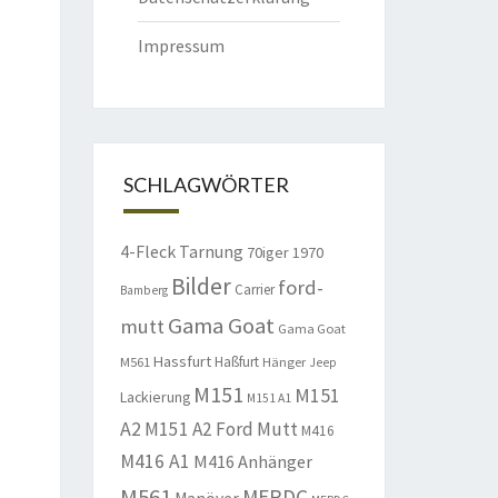
Impressum
SCHLAGWÖRTER
4-Fleck Tarnung
70iger
1970
Bilder
ford-
Carrier
Bamberg
Gama Goat
mutt
Gama Goat
Hassfurt
Haßfurt
M561
Hänger
Jeep
M151
M151
Lackierung
M151 A1
A2
M151 A2 Ford Mutt
M416
M416 A1
M416 Anhänger
M561
MERDC