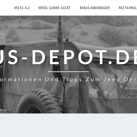
M151 A2
M561 GAMA GOAT
M416 ANHÄNGER
M274 MUL
US-DEPOT.D
formationen Und Tipps Zum Jeep De