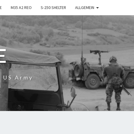
E
M35 A2 REO
S-250 SHELTER
ALLGEMEIN
E
r US Army