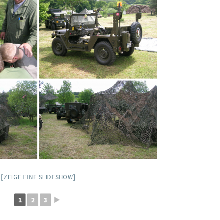
[ZEIGE EINE SLIDESHOW]
1
2
3
►