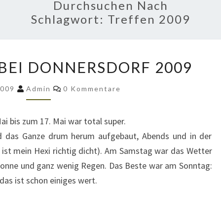
Durchsuchen Nach
Schlagwort:
Treffen 2009
JEEPTREFFEN
BEI DONNERSDORF 2009
BEI
DONNERSDORF
Kommentare
2009
Admin
0 Kommentare
2009
i bis zum 17. Mai war total super.
nd das Ganze drum herum aufgebaut, Abends und in der
ist mein Hexi richtig dicht). Am Samstag war das Wetter
l Sonne und ganz wenig Regen. Das Beste war am Sonntag:
das ist schon einiges wert.